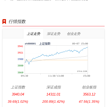
行情指数
上证走势
深证走势
创业走势
上证指数
深证成指
创业板指
3940.04
14311.01
3563.12
39.69
(1.02%)
200.89
(1.42%)
47.56
(1.35%)