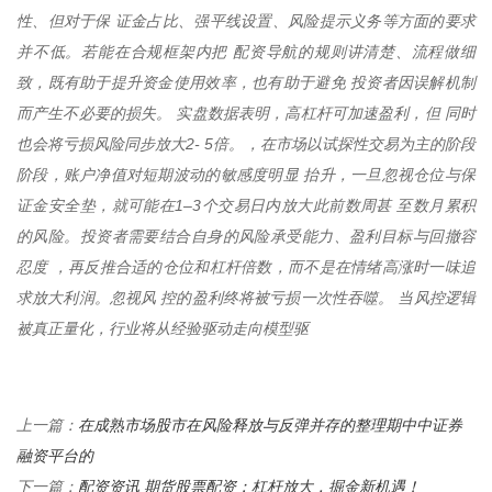
性、但对于保 证金占比、强平线设置、风险提示义务等方面的要求
并不低。若能在合规框架内把 配资导航的规则讲清楚、流程做细
致，既有助于提升资金使用效率，也有助于避免 投资者因误解机制
而产生不必要的损失。 实盘数据表明，高杠杆可加速盈利，但 同时
也会将亏损风险同步放大2- 5倍。，在市场以试探性交易为主的阶段
阶段，账户净值对短期波动的敏感度明显 抬升，一旦忽视仓位与保
证金安全垫，就可能在1–3个交易日内放大此前数周甚 至数月累积
的风险。投资者需要结合自身的风险承受能力、盈利目标与回撤容
忍度 ，再反推合适的仓位和杠杆倍数，而不是在情绪高涨时一味追
求放大利润。忽视风 控的盈利终将被亏损一次性吞噬。 当风控逻辑
被真正量化，行业将从经验驱动走向模型驱
在成熟市场股市在风险释放与反弹并存的整理期中中证券
上一篇：
融资平台的
配资资讯 期货股票配资：杠杆放大，掘金新机遇！
下一篇：