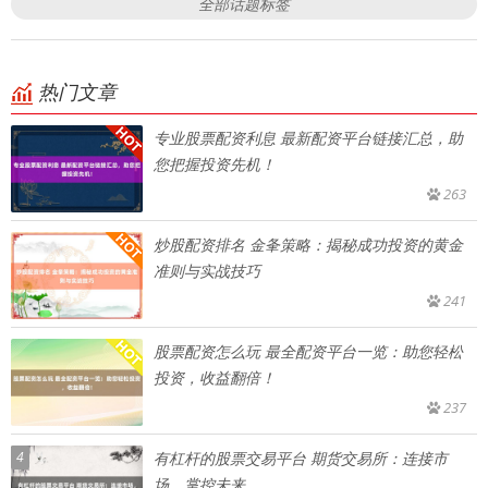
全部话题标签
热门文章
专业股票配资利息 最新配资平台链接汇总，助
您把握投资先机！
263
炒股配资排名 金夆策略：揭秘成功投资的黄金
准则与实战技巧
241
股票配资怎么玩 最全配资平台一览：助您轻松
投资，收益翻倍！
237
4
有杠杆的股票交易平台 期货交易所：连接市
场，掌控未来