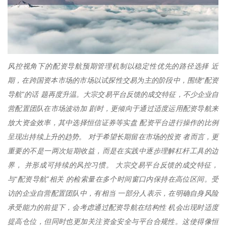
风控视角下的配资导航预期管理机制以稳定性优先的路径选择 近
期，在跨国资本市场的市场以试探性交易为主的阶段中，围绕“配资
导航”的话 题再度升温。大宗交易平台反馈的成交特征，不少企业自
营配置团队在市场波动加 剧时，更倾向于通过适度运用配资导航来
放大资金效率，其中选择恒信证券等实盘 配资平台进行操作的比例
呈现出持续上升的趋势。 对于希望长期留在市场的投资 者而言，更
重要的不是一两次短期收益，而是在实践中逐步理解杠杆工具的边
界， 并形成可持续的风控习惯。 大宗交易平台反馈的成交特征，
与“配资导航”相关 的检索量在多个时间窗口内保持在高位区间。受
访的企业自营配置团队中，有相当 一部分人表示，在明确自身风险
承受能力的前提下，会考虑通过配资导航在结构性 机会出现时适度
提高仓位，但同时也更加关注资金安全与平台合规性。这使得像恒