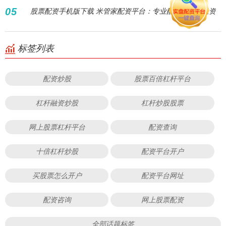
05
股票配资手机版下载 米管家配资平台：专业配资，安心投资
标签列表
配资炒股
股票百倍杠杆平台
杠杆融资炒股
杠杆炒股股票
网上股票杠杆平台
配资查询
十倍杠杆炒股
配资平台开户
买股票怎么开户
配资平台网址
配资咨询
网上股票配资
全部话题标签