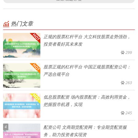
热门文章
正规的股票杠杆平台 大立科技股票走势强劲，
投资者看好其未来发
299
股票正规的杠杆平台 中国正规股票配资公司：
严选合规平台
263
低息股票配资 场内股票配资：高效利用资金，
把握股市机遇，实现
245
4
配资公司 文商期货配资网：专业期货配资服
务，助力投资者实现资