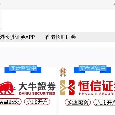
券
港长胜证券APP
香港长胜证券