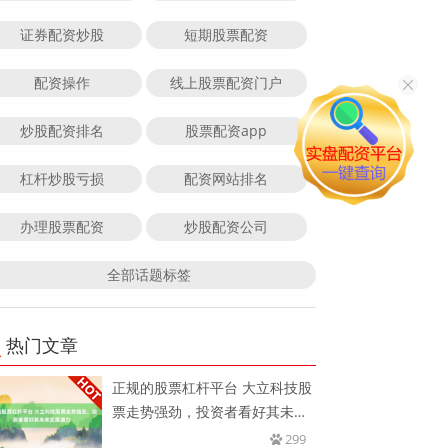
证券配资炒股
短期股票配资
配资操作
线上股票配资门户
炒股配资排名
股票配资app
杠杆炒股亏损
配资网站排名
办理股票配资
炒股配资公司
全部话题标签
热门文章
正规的股票杠杆平台 大立科技股
票走势强劲，投资者看好其未来
发
299