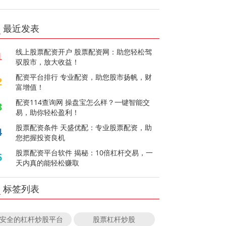
最近发表
线上股票配资开户 股票配资网：助您轻松驾
1
驭股市，放大收益！
配资平台排行 专业配资，助您股市扬帆，财
2
富增值！
配资114查询网 操盘宝怎么样？一键智能交
3
易，助你轻松盈利！
股票配资条件 天盛优配：专业股票配资，助
4
您把握投资良机
股票配资平台软件 揭秘：10倍杠杆交易，一
5
天内真的能轻松赚取
标签列表
安全的杠杆炒股平台
股票杠杆炒股