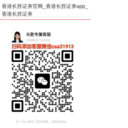
香港长胜证券官网_香港长胜证券app_
香港长胜证券