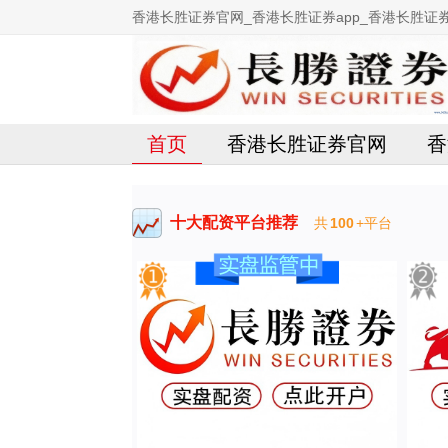
香港长胜证券官网_香港长胜证券app_香港长胜证
首页
香港长胜证券官网
香
十大配资平台推荐
共
100
+平台