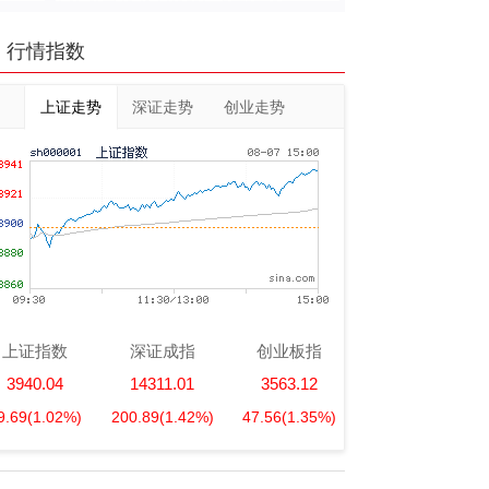
行情指数
上证走势
深证走势
创业走势
上证指数
深证成指
创业板指
3940.04
14311.01
3563.12
9.69
(1.02%)
200.89
(1.42%)
47.56
(1.35%)