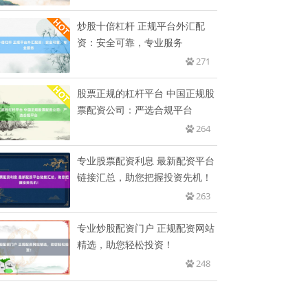
炒股十倍杠杆 正规平台外汇配
资：安全可靠，专业服务
271
股票正规的杠杆平台 中国正规股
票配资公司：严选合规平台
264
专业股票配资利息 最新配资平台
链接汇总，助您把握投资先机！
263
专业炒股配资门户 正规配资网站
精选，助您轻松投资！
248