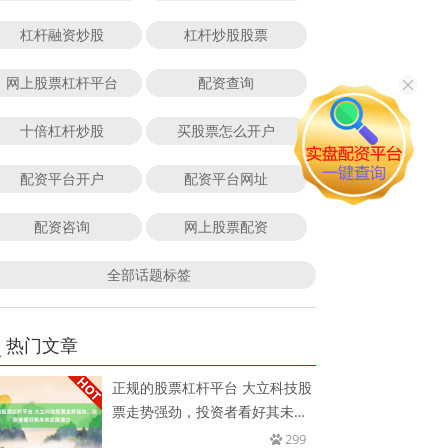
杠杆融资炒股
杠杆炒股股票
网上股票杠杆平台
配资查询
十倍杠杆炒股
买股票怎么开户
配资平台开户
配资平台网址
配资咨询
网上股票配资
全部话题标签
热门文章
正规的股票杠杆平台 大立科技股
票走势强劲，投资者看好其未来
发
299