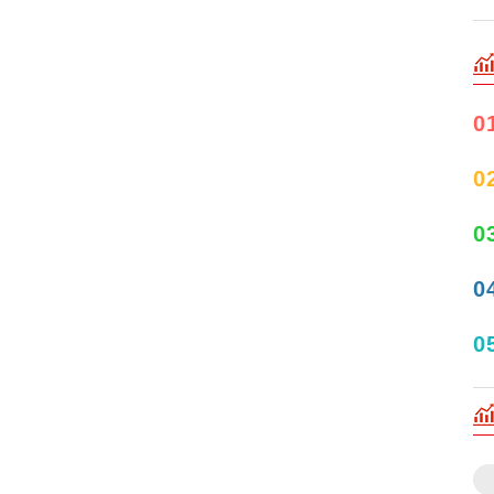
0
0
0
0
0