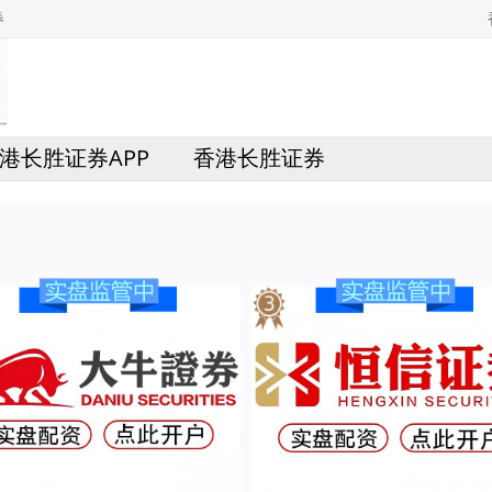
券
港长胜证券APP
香港长胜证券