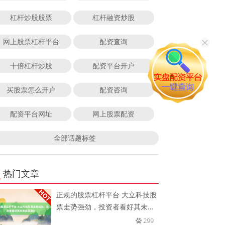
杠杆炒股股票
杠杆融资炒股
网上股票杠杆平台
配资查询
十倍杠杆炒股
配资平台开户
买股票怎么开户
配资咨询
配资平台网址
网上股票配资
全部话题标签
热门文章
正规的股票杠杆平台 大立科技股
票走势强劲，投资者看好其未来
发
299