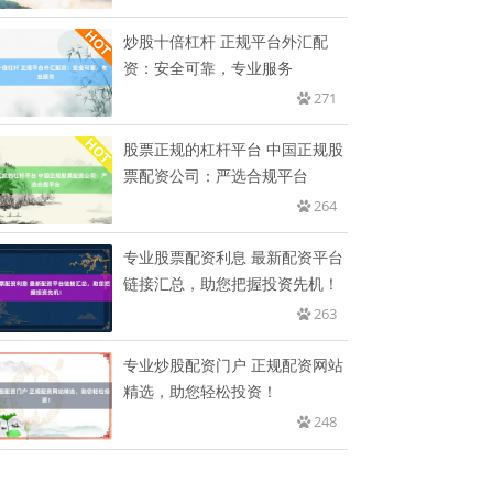
炒股十倍杠杆 正规平台外汇配
资：安全可靠，专业服务
271
股票正规的杠杆平台 中国正规股
票配资公司：严选合规平台
264
专业股票配资利息 最新配资平台
链接汇总，助您把握投资先机！
263
专业炒股配资门户 正规配资网站
精选，助您轻松投资！
248