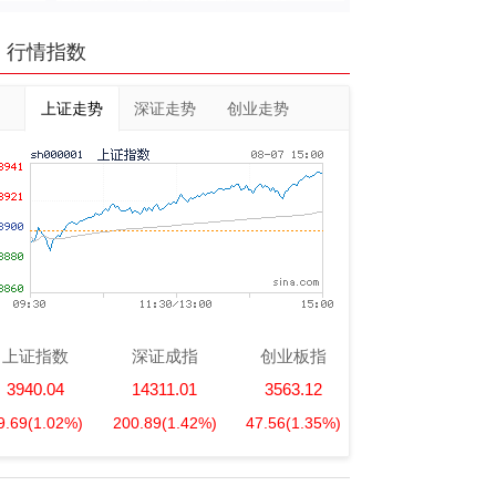
行情指数
上证走势
深证走势
创业走势
上证指数
深证成指
创业板指
3940.04
14311.01
3563.12
9.69
(1.02%)
200.89
(1.42%)
47.56
(1.35%)