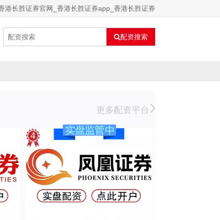
香港长胜证券官网_香港长胜证券app_香港长胜证券
配资搜索
更多配资平台